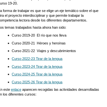
urso 19-20.
a forma de trabajar es que se elige un eje temático sobre el que
ira el proyecto interdisciplinar y que permite trabajar la
ompetencia lectora desde los diferentes departamentos.
os temas trabajados hasta ahora han sido:
Curso 2019-20 El río que nos lleva
Curso 2020-21 Héroes y heroínas
Curso 2021-22 Viajes y descubrimientos
Curso 2022-23 Tirar de la lengua
Curso 202
3
-2
4
Tirar de la lengua
Curso 202
4
-2
5
Tirar de la lengua
Curso 2025-26 Tirar de la lengua
n este
enlace
aparecen recogidas las actividades desarrolladas
n los diferentes cursos: