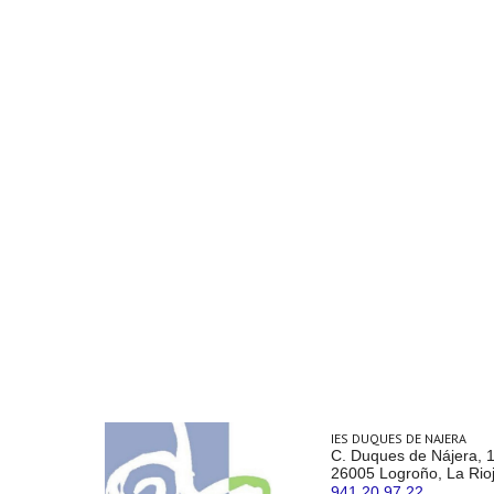
IES DUQUES DE NAJERA
C. Duques de Nájera, 
26005 Logroño, La Rio
941 20 97 22